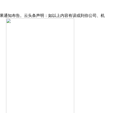
》成交成果通知布告。云头条声明：如以上内容有误或到你公司、机