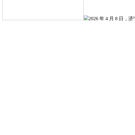
2026 年 4 月