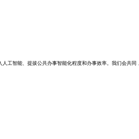
入人工智能、提拔公共办事智能化程度和办事效率。我们会共同