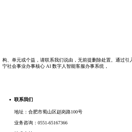
构、单元或个益，请联系我们说由，无前提删除处置。通过引
宁社会事业办事核心 AI 数字人智能客服办事系统，
联系我们
地址：合肥市蜀山区赵岗路100号
业务咨询：0551-65167366