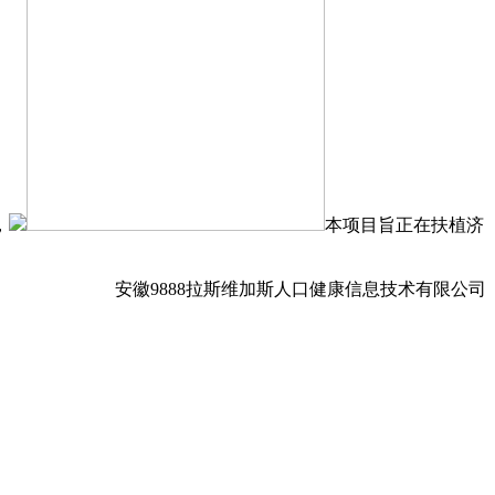
，
本项目旨正在扶植济
安徽9888拉斯维加斯人口健康信息技术有限公司