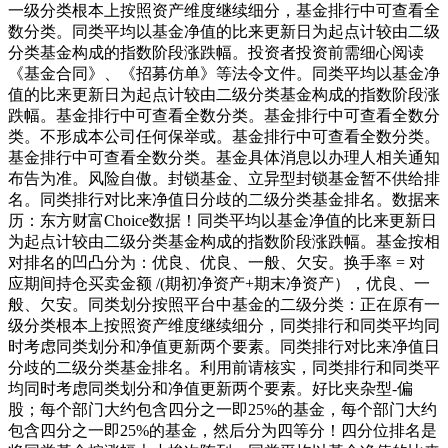
一级分类根本上按照资产维度继续细分，基金排行中可查看全
数分类。同类平均以基金净值的比来更新日为起点计较由二级
分类基金构成的指数阶段涨跌幅。投资者投资前需细心阅读
《基金合同》、《招募仿单》等法令文件。同类平均以基金净
值的比来更新日为起点计较由二级分类基金构成的指数阶段涨
跌幅。基金排行中可查看全数分类。基金排行中可查看全数分
类。不形成本公司任何保举或。基金排行中可查看全数分类。
基金排行中可查看全数分类。基金具体消息以办理人相关通知
布告为准。风险自傲。封锁基金、立异型封锁基金暂不供给排
名。同类排行对比来净值日分歧的二级分类基金排名。数据来
历：东方财富Choice数据！同类平均以基金净值的比来更新日
为起点计较由二级分类基金构成的指数阶段涨跌幅。基金按相
对排名的凹凸分为：优良、优良、一般、欠安。换手率 = 对
应期间持仓买卖金额 /(期初净资产+期末净资产），优良、一
般、欠安。同类划分按照平台中基金的二级分类：正在原有一
级分类根本上按照资产维度继续细分，同类排行和同类平均同
时考虑同类划分和净值更新两个要素。同类排行对比来净值日
分歧的二级分类基金排名。利用前请核实，同类排行和同类平
均同时考虑同类划分和净值更新两个要素。好比夹杂型-偏
股；每个部门大约包含四分之一即25%的基金，每个部门大约
包含四分之一即25%的基金，然后分为四等分！四分位排名是