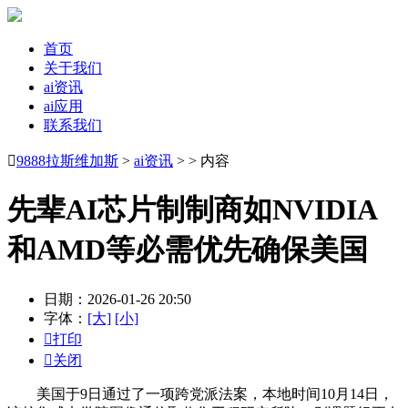
首页
关于我们
ai资讯
ai应用
联系我们

9888拉斯维加斯
>
ai资讯
> > 内容
先辈AI芯片制制商如NVIDIA
和AMD等必需优先确保美国
日期：2026-01-26 20:50
字体：
[大]
[小]

打印

关闭
美国于9日通过了一项跨党派法案，本地时间10月14日，