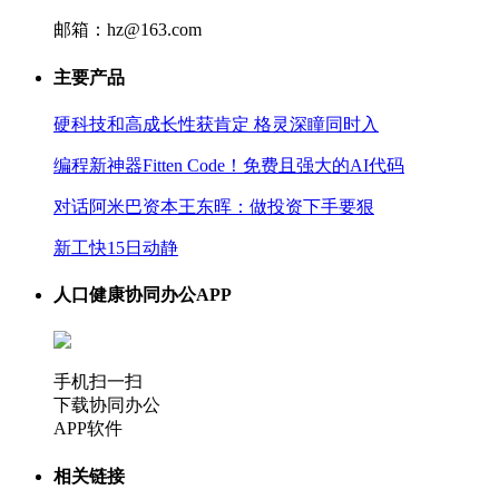
邮箱：hz@163.com
主要产品
硬科技和高成长性获肯定 格灵深瞳同时入
编程新神器Fitten Code！免费且强大的AI代码
对话阿米巴资本王东晖：做投资下手要狠
新工快15日动静
人口健康协同办公APP
手机扫一扫
下载协同办公
APP软件
相关链接