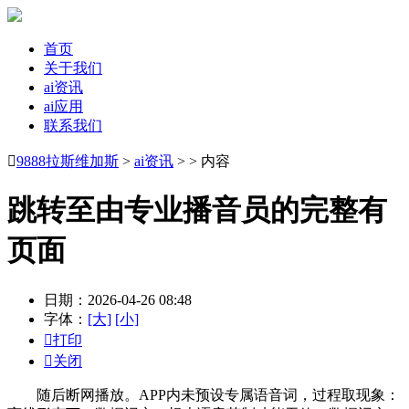
首页
关于我们
ai资讯
ai应用
联系我们

9888拉斯维加斯
>
ai资讯
> > 内容
跳转至由专业播音员的完整有
页面
日期：2026-04-26 08:48
字体：
[大]
[小]

打印

关闭
随后断网播放。APP内未预设专属语音词，过程取现象：