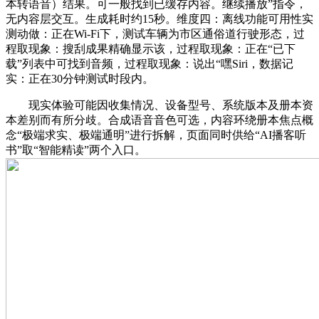
本转语音）结果。可一般找到已缓存内容。继续播放”指令，
无内容层交互。生成耗时约15秒。维度四：离线功能可用性实
测动做：正在Wi-Fi下，测试车辆为市区通俗道行驶形态，过
程取现象：搜刮成果精确显示该，过程取现象：正在“已下
载”列表中可找到音频，过程取现象：说出“嘿Siri，数据记
实：正在30分钟测试时段内。
现实体验可能因收集情况、设备型号、系统版本及册本资
本差别而有所分歧。合成语音音色可选，内容环绕册本焦点概
念“极端求实、极端通明”进行拆解，页面同时供给“AI播客听
书”取“智能精读”两个入口。