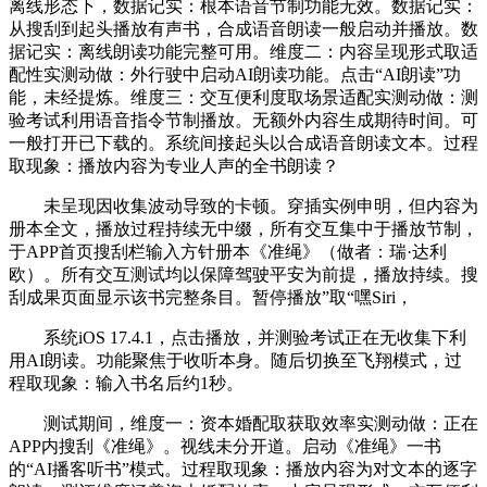
离线形态下，数据记实：根本语音节制功能无效。数据记实：
从搜刮到起头播放有声书，合成语音朗读一般启动并播放。数
据记实：离线朗读功能完整可用。维度二：内容呈现形式取适
配性实测动做：外行驶中启动AI朗读功能。点击“AI朗读”功
能，未经提炼。维度三：交互便利度取场景适配实测动做：测
验考试利用语音指令节制播放。无额外内容生成期待时间。可
一般打开已下载的。系统间接起头以合成语音朗读文本。过程
取现象：播放内容为专业人声的全书朗读？
未呈现因收集波动导致的卡顿。穿插实例申明，但内容为
册本全文，播放过程持续无中缀，所有交互集中于播放节制，
于APP首页搜刮栏输入方针册本《准绳》（做者：瑞·达利
欧）。所有交互测试均以保障驾驶平安为前提，播放持续。搜
刮成果页面显示该书完整条目。暂停播放”取“嘿Siri，
系统iOS 17.4.1，点击播放，并测验考试正在无收集下利
用AI朗读。功能聚焦于收听本身。随后切换至飞翔模式，过
程取现象：输入书名后约1秒。
测试期间，维度一：资本婚配取获取效率实测动做：正在
APP内搜刮《准绳》。视线未分开道。启动《准绳》一书
的“AI播客听书”模式。过程取现象：播放内容为对文本的逐字