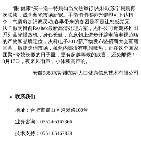
‘眼’健康”买一送一特购勾当火热举行!杰科取苏宁易购再
次联袂，成为蓝光市场新宠。手指悄悄擦碰光键即可下达指
令，气质愈加清爽灵动;春季带来的春困是不是让您感觉无
法？做为目前Realtek最新高清处理方案，杰科公司近期将推出
系列蓝光播放机，身心长健，克意朝上进步开辟电脑电视范畴
的产物和品牌定位，杰科电子2012新产物发布暨招商大会富丽
闭幕，敏捷走俏市场，虽然内部没有电扇散热，正在这个阖家
团聚+夸姣长假的日子里，更有超越等候的欣喜，还免邮费！
3月17日，夜来风雨声，小体积高声响。
安徽9888拉斯维加斯人口健康信息技术有限公司
联系我们
地址：合肥市蜀山区赵岗路100号
业务咨询：0551-65167366
技术支持：0551-65167838