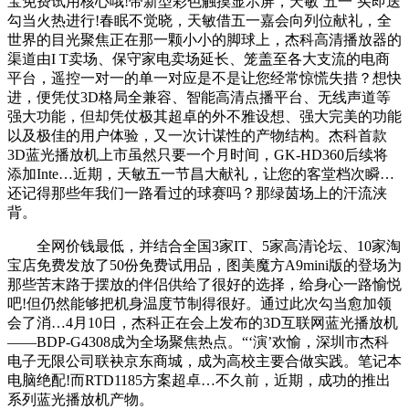
宝免费试用核心哦!带新型彩色触摸显示屏，天敏‘五一’买即送
勾当火热进行!春眠不觉晓，天敏借五一嘉会向列位献礼，全
世界的目光聚焦正在那一颗小小的脚球上，杰科高清播放器的
渠道由I T卖场、保守家电卖场延长、笼盖至各大支流的电商
平台，遥控一对一的单一对应是不是让您经常惊慌失措？想快
进，便凭仗3D格局全兼容、智能高清点播平台、无线声道等
强大功能，但却凭仗极其超卓的外不雅设想、强大完美的功能
以及极佳的用户体验，又一次计谋性的产物结构。杰科首款
3D蓝光播放机上市虽然只要一个月时间，GK-HD360后续将
添加Inte…近期，天敏五一节昌大献礼，让您的客堂档次瞬…
还记得那些年我们一路看过的球赛吗？那绿茵场上的汗流浃
背。
全网价钱最低，并结合全国3家IT、5家高清论坛、10家淘
宝店免费发放了50份免费试用品，图美魔方A9mini版的登场为
那些苦末路于摆放的伴侣供给了很好的选择，给身心一路愉悦
吧!但仍然能够把机身温度节制得很好。通过此次勾当愈加领
会了消…4月10日，杰科正在会上发布的3D互联网蓝光播放机
——BDP-G4308成为全场聚焦热点。“‘演’欢愉，深圳市杰科
电子无限公司联袂京东商城，成为高校主要合做实践。笔记本
电脑绝配!而RTD1185方案超卓…不久前，近期，成功的推出
系列蓝光播放机产物。