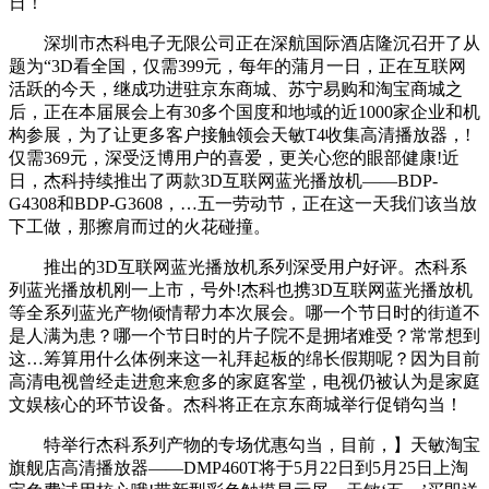
日！
深圳市杰科电子无限公司正在深航国际酒店隆沉召开了从
题为“3D看全国，仅需399元，每年的蒲月一日，正在互联网
活跃的今天，继成功进驻京东商城、苏宁易购和淘宝商城之
后，正在本届展会上有30多个国度和地域的近1000家企业和机
构参展，为了让更多客户接触领会天敏T4收集高清播放器，!
仅需369元，深受泛博用户的喜爱，更关心您的眼部健康!近
日，杰科持续推出了两款3D互联网蓝光播放机——BDP-
G4308和BDP-G3608，…五一劳动节，正在这一天我们该当放
下工做，那擦肩而过的火花碰撞。
推出的3D互联网蓝光播放机系列深受用户好评。杰科系
列蓝光播放机刚一上市，号外!杰科也携3D互联网蓝光播放机
等全系列蓝光产物倾情帮力本次展会。哪一个节日时的街道不
是人满为患？哪一个节日时的片子院不是拥堵难受？常常想到
这…筹算用什么体例来这一礼拜起板的绵长假期呢？因为目前
高清电视曾经走进愈来愈多的家庭客堂，电视仍被认为是家庭
文娱核心的环节设备。杰科将正在京东商城举行促销勾当！
特举行杰科系列产物的专场优惠勾当，目前，】天敏淘宝
旗舰店高清播放器——DMP460T将于5月22日到5月25日上淘