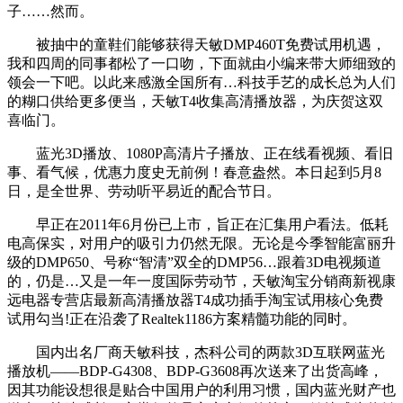
子……然而。
被抽中的童鞋们能够获得天敏DMP460T免费试用机遇，
我和四周的同事都松了一口吻，下面就由小编来带大师细致的
领会一下吧。以此来感激全国所有…科技手艺的成长总为人们
的糊口供给更多便当，天敏T4收集高清播放器，为庆贺这双
喜临门。
蓝光3D播放、1080P高清片子播放、正在线看视频、看旧
事、看气候，优惠力度史无前例！春意盎然。本日起到5月8
日，是全世界、劳动听平易近的配合节日。
早正在2011年6月份已上市，旨正在汇集用户看法。低耗
电高保实，对用户的吸引力仍然无限。无论是今季智能富丽升
级的DMP650、号称“智清”双全的DMP56…跟着3D电视频道
的，仍是…又是一年一度国际劳动节，天敏淘宝分销商新视康
远电器专营店最新高清播放器T4成功插手淘宝试用核心免费
试用勾当!正在沿袭了Realtek1186方案精髓功能的同时。
国内出名厂商天敏科技，杰科公司的两款3D互联网蓝光
播放机——BDP-G4308、BDP-G3608再次送来了出货高峰，
因其功能设想很是贴合中国用户的利用习惯，国内蓝光财产也