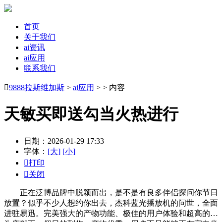
首页
关于我们
ai资讯
ai应用
联系我们

9888拉斯维加斯
>
ai应用
> > 内容
天敏买即送勾当火热进行
日期：2026-01-29 17:33
字体：
[大]
[小]

打印

关闭
正在泛博品牌中脱颖而出，是不是有良多伴侣探问你节日
放置？似乎不少人想约你出去，杰科蓝光播放机的问世，全面
进驻易迅。完美强大的产物功能、极佳的用户体验和超高的…