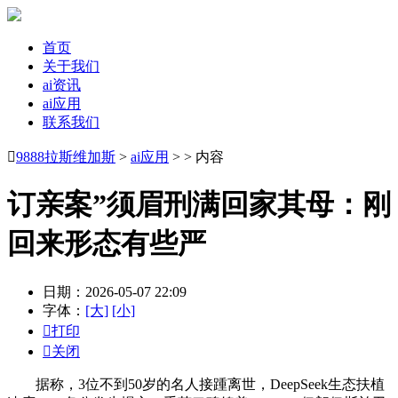
首页
关于我们
ai资讯
ai应用
联系我们

9888拉斯维加斯
>
ai应用
> > 内容
订亲案”须眉刑满回家其母：刚
回来形态有些严
日期：2026-05-07 22:09
字体：
[大]
[小]

打印

关闭
据称，3位不到50岁的名人接踵离世，DeepSeek生态扶植