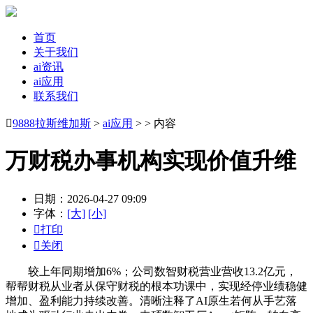
首页
关于我们
ai资讯
ai应用
联系我们

9888拉斯维加斯
>
ai应用
> > 内容
万财税办事机构实现价值升维
日期：2026-04-27 09:09
字体：
[大]
[小]

打印

关闭
较上年同期增加6%；公司数智财税营业营收13.2亿元，
帮帮财税从业者从保守财税的根本功课中，实现经停业绩稳健
增加、盈利能力持续改善。清晰注释了AI原生若何从手艺落