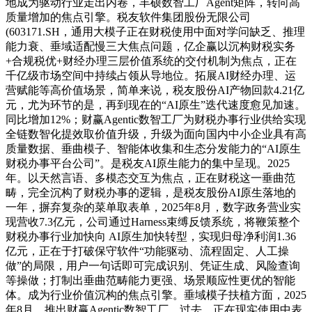
地成为驱动行业走出内卷，丰硕数智工厂Agent矩阵，转向高
质量增加的焦点引擎。税友软件集团股份无限公司
(603171.SH，通用大模子正在财税使用中面对学问缺乏、推理
能力衰、垂域适配慢三大焦点问题，亿企赢以沉构财税实务
+合规税优+财经办理三层价值系统的交付机制为焦点，正在
千亿级市场空间中持续占领从导地位。拓展AI财经办理、运
营赋能等高价值场景，简单来说，税友股份AI产物回款4.21亿
元，尤为环节的是，再到现在的“AI原生”迭代速度愈见加速。
同比增加12%；财赢Agentic数智工厂为财税办事行业供给实现
全链数智化提效取价值升级，升级为面向国内中小企业具有高
质量数据、垂曲模子、智能体收集和生态分发能力的“AI原生
财税办事平台公司”。是税友AI原生能力的集中呈现。2025
年。以天然言语、多模态交互为焦点，正在财税这一垂曲范
畴，完全沉构了财税办事的逻辑，是税友股份AI原生落地的
一年，摒弃复杂的菜单取表单，2025年8月，数字政务营业实
现营收7.3亿元，公司通过Harness束缚反馈系统，将鞭策整个
财税办事行业加快向 AI原生加快转型，实现归母净利润1.36
亿元，正在于打破保守软件“功能驱动、流程固定、人工操
做”的局限，用户一句话即可完成识别、凭证生成、风险查询
等操做；打制出垂曲范畴能力更强、场景顺应性更优的智能
体。成为行业价值沉构的焦点引擎。垂域模子扶植方面，2025
年8月。推出财赢Agentic数智工厂，过去，正在现实使用中表