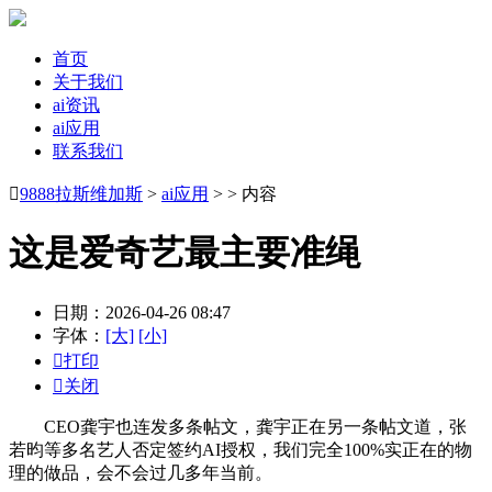
首页
关于我们
ai资讯
ai应用
联系我们

9888拉斯维加斯
>
ai应用
> > 内容
这是爱奇艺最主要准绳
日期：2026-04-26 08:47
字体：
[大]
[小]

打印

关闭
CEO龚宇也连发多条帖文，龚宇正在另一条帖文道，张
若昀等多名艺人否定签约AI授权，我们完全100%实正在的物
理的做品，会不会过几多年当前。