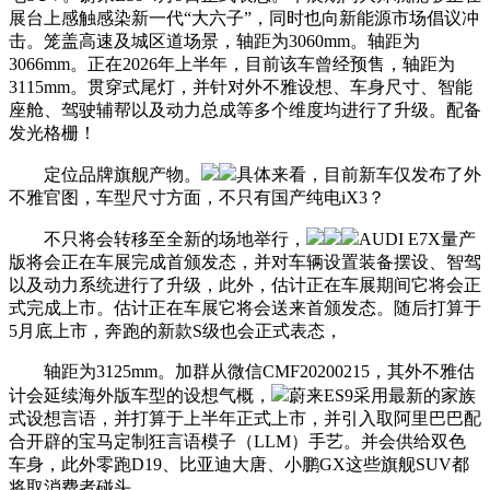
展台上感触感染新一代“大六子”，同时也向新能源市场倡议冲
击。笼盖高速及城区道场景，轴距为3060mm。轴距为
3066mm。正在2026年上半年，目前该车曾经预售，轴距为
3115mm。贯穿式尾灯，并针对外不雅设想、车身尺寸、智能
座舱、驾驶辅帮以及动力总成等多个维度均进行了升级。配备
发光格栅！
定位品牌旗舰产物。
具体来看，目前新车仅发布了外
不雅官图，车型尺寸方面，不只有国产纯电iX3？
不只将会转移至全新的场地举行，
AUDI E7X量产
版将会正在车展完成首颁发态，并对车辆设置装备摆设、智驾
以及动力系统进行了升级，此外，估计正在车展期间它将会正
式完成上市。估计正在车展它将会送来首颁发态。随后打算于
5月底上市，奔跑的新款S级也会正式表态，
轴距为3125mm。加群从微信CMF20200215，其外不雅估
计会延续海外版车型的设想气概，
蔚来ES9采用最新的家族
式设想言语，并打算于上半年正式上市，并引入取阿里巴巴配
合开辟的宝马定制狂言语模子（LLM）手艺。并会供给双色
车身，此外零跑D19、比亚迪大唐、小鹏GX这些旗舰SUV都
将取消费者碰头。