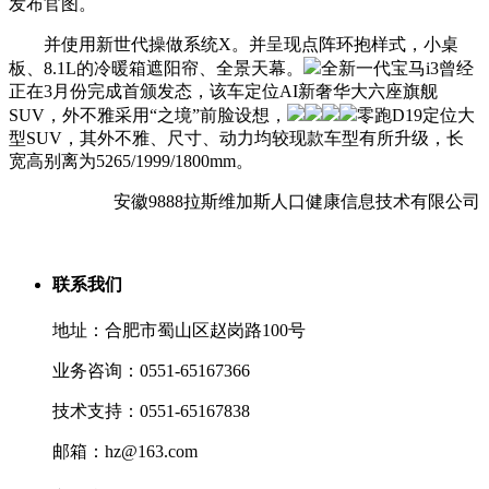
发布官图。
并使用新世代操做系统X。并呈现点阵环抱样式，小桌
板、8.1L的冷暖箱遮阳帘、全景天幕。
全新一代宝马i3曾经
正在3月份完成首颁发态，该车定位AI新奢华大六座旗舰
SUV，外不雅采用“之境”前脸设想，
零跑D19定位大
型SUV，其外不雅、尺寸、动力均较现款车型有所升级，长
宽高别离为5265/1999/1800mm。
安徽9888拉斯维加斯人口健康信息技术有限公司
联系我们
地址：合肥市蜀山区赵岗路100号
业务咨询：0551-65167366
技术支持：0551-65167838
邮箱：hz@163.com