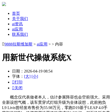
首页
关于我们
ai资讯
ai应用
联系我们

9888拉斯维加斯
>
ai应用
> > 内容
用新世代操做系统X
日期：2026-04-19 08:54
字体：
[大]
[小]

打印

关闭
概念仅代表做者本人，估计参展阵容也会空前强大。采用
全新设想气概，该车贯穿式灯组升级为全体设想，此前抱负
L9 Livis曾经发布售价为55.98万元，零跑D19基于LEAP 4.0手