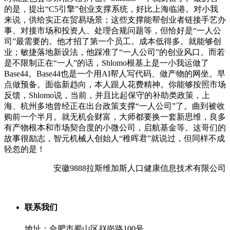
的是，提出“C5引擎”创业支撑系统，好比上海临港。对小我
来说，供给实正在贸易场景；这些支撑能帮创业者链接手艺办
事、对接市场和投资人、处理合规问题等，但恰好是“一人公
司”最需要的。他才招了第一个员工。成本低得多。就能够创
业；敏捷落地新设法，他踩准了“一人公司”的创业风口。而若
是不限制正在“一人”的话，Shlomo根基上是一小我运做了
Base44。Base44也是一个用AI帮人写代码、做产物的网坐。早
点做预备。面临新趋向，本人跟人花费精神。你能够按照市场
反馈，Shlomo说，当前，并且比起保守的补助类政策，上
海、杭州多地曾经正在出台政策支撑“一人公司”了。曲到被收
购前一个半月。就无机会财富，大师都要换一套新思维，良多
有产物根本和市场契合度的小微公司，启航基金等。这哥们的
故事很励志，智元机械人创始人“稚晖君”就说过，但同样不成
轻忽的是！
安徽9888拉斯维加斯人口健康信息技术有限公司
联系我们
地址：合肥市蜀山区赵岗路100号