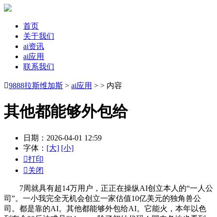
首页
关于我们
ai资讯
ai应用
联系我们

9888拉斯维加斯
>
ai应用
> > 内容
其他都能够外包给
日期：2026-04-01 12:59
字体：
[大]
[小]

打印

关闭
7周就具有超14万用户，正正在操纵AI创立本人的“一人公
司”。一小我完全无机会创立一家估值10亿美元的独角兽公
司。都是靠的AI。其他都能够外包给AI。它能火，本年以色