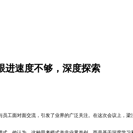
为何跟进速度不够，深度探索
工面对面交流，引发了业界的广泛关注。在这次会议上，梁汝波对
模式。他认为，这种思考模式并非业界首创，而是基于深度学习和