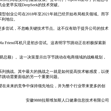
早实现DeepSeek的技术突破。
业公司在2018年至2021年就已经开始布局相关领域。而字
不利地位。
更多尝试，不忽略关键技术节点。这不仅有助于提升公司的技术
riend耳机只是初步尝试。这表明字节跳动正在积极探索新
易总额）。这一决策显示出字节跳动在电商领域的战略规划，
列挑战。其中最大的挑战之一就是如何提高技术敏感度，以便
节跳动需要面临的另一个重要问题。
有望在未来的竞争中保持领先地位，并为整个行业带来更多的创
安徽9888拉斯维加斯人口健康信息技术有限公司