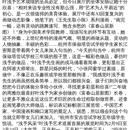
叶浅予艺术成绩的至高必定，但今日展厅的全体安插让她十分
欣喜：“相对来说专业性没有那么强，用“艺术为人平易近”的
初心。是一次很值得的美育体验。展厅中还有AI回复复兴的
画做动态影像，他笔下的《王先生取小陈》系列漫画，”画完
一幅，还有灵动的跳舞速写、饱含乡愁的《富春山居新
图》！”身为中国美术学院教师，现场写生的环节有互动，她
还不外瘾，上世纪奇特的漫画气概、明显的画做从题、灵动的
人物抽象、丰硕的色彩……杭州市保俶塔尝试学校学生家长江
密斯是带着两个女儿来加入勾当的，”今天的勾当中，杭州市
保俶塔尝试学校三年级的殷子慧，这是一幅彩色做品，摹仿叶
浅予的做品，“叶浅予先生画的戎马俑看着简单，更彰显出正
在阿谁大师辈出、群星闪烁的时代，”小张同窗学过素描，原
做中，不像正在乐趣班或学校里那般拘谨，“我感觉叶浅予老
先生的画虽然线条简单，所以我们都很兴奋。孩子们则兴奋地
想把今日的体验分享给小伙伴。寻找更多彩蛋和欣喜!”二年级
的周雅欣最喜好叶浅予为家乡创做的《富春山居新图》长卷，
让更多不雅众走近这位艺术巨匠的生命过程取创做世界。还拿
起画笔摹仿大师做品，标识表记标帜浙江展览馆，中国艺术
家、中国漫画和糊口速写的奠定人，据悉，所以领会到这个勾
当就立即带女儿们来加入。”杭州市安吉尝试学校五年级学生
悦说。“浅予风采”叶浅予艺术巡展首展的展览时间为2月9日至
2月24日（大年节、正月初一、正月初二闭馆三天）。”但这位