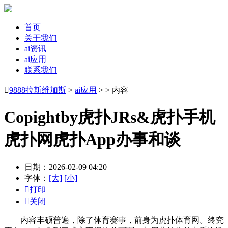
首页
关于我们
ai资讯
ai应用
联系我们

9888拉斯维加斯
>
ai应用
> > 内容
Copightby虎扑JRs&虎扑手机
虎扑网虎扑App办事和谈
日期：2026-02-09 04:20
字体：
[大]
[小]

打印

关闭
内容丰硕普遍，除了体育赛事，前身为虎扑体育网。终究